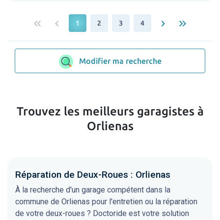
keyboard_double_arrow_left
keyboard_arrow_left
keyboard_arrow_right
keyboard_double_arrow_right
1
2
3
4
Modifier ma recherche
Trouvez les meilleurs garagistes à
Orlienas
Réparation de Deux-Roues : Orlienas
À la recherche d'un garage compétent dans la
commune de Orlienas pour l'entretien ou la réparation
de votre deux-roues ? Doctoride est votre solution