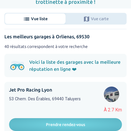
trottinette à proximité !
list
map
Vue liste
Vue carte
Les meilleurs garages à Orlienas, 69530
40 résultats correspondent à votre recherche
Voici la liste des garages avec la meilleure
réputation en ligne ❤️
Jet Pro Racing Lyon
53 Chem. Des Érables, 69440 Taluyers
À 2.7 Km
Prendre rendez-vous