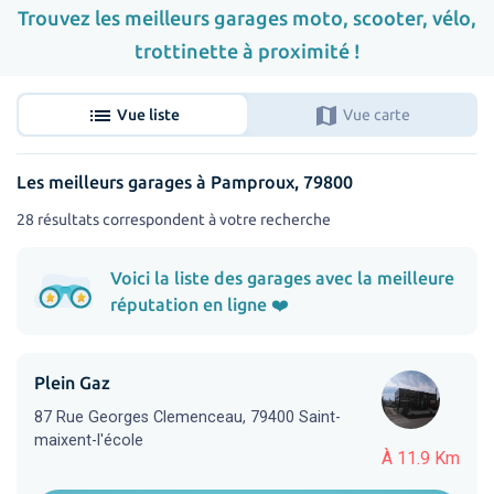
Trouvez les meilleurs garages moto, scooter, vélo,
trottinette à proximité !
list
map
Vue liste
Vue carte
Les meilleurs garages à Pamproux, 79800
28 résultats correspondent à votre recherche
Voici la liste des garages avec la meilleure
réputation en ligne ❤️
Plein Gaz
87 Rue Georges Clemenceau, 79400 Saint-
maixent-l'école
À 11.9 Km