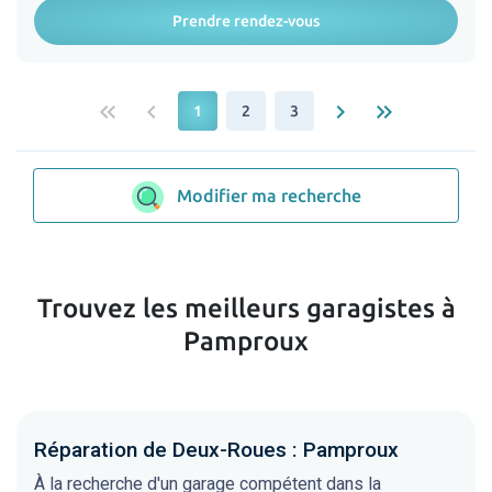
Prendre rendez-vous
keyboard_double_arrow_left
keyboard_arrow_left
keyboard_arrow_right
keyboard_double_arrow_right
1
2
3
Modifier ma recherche
Trouvez les meilleurs garagistes à
Pamproux
Réparation de Deux-Roues : Pamproux
À la recherche d'un garage compétent dans la