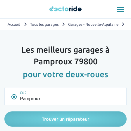
menu
chevron_right
chevron_right
chevron_right
Accueil
Tous les garages
Garages - Nouvelle-Aquitaine
G
Les meilleurs garages à
Pamproux 79800
pour votre deux-roues
Où ?
my_location
Trouver un réparateur