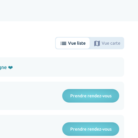
list
map
Vue liste
Vue carte
gne ❤️
Prendre rendez-vous
Prendre rendez-vous