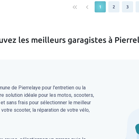
keyboard_double_arrow_left
keyboard_arrow_left
1
2
3
uvez les meilleurs garagistes à Pierre
ne de Pierrelaye pour l'entretien ou la
re solution idéale pour les motos, scooters,
 et sans frais pour sélectionner le meilleur
 votre scooter, la réparation de votre vélo,