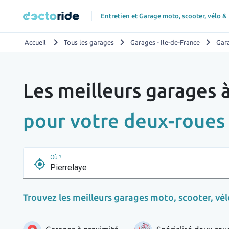
Entretien et Garage moto, scooter, vélo &
chevron_right
chevron_right
chevron_right
Accueil
Tous les garages
Garages - Ile-de-France
Gara
Les meilleurs garages 
pour votre deux-roues
Où ?
my_location
Trouvez les meilleurs garages moto, scooter, vélo