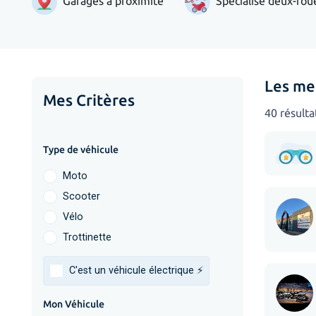
Garages à proximité
Spécialisé deux-rou
Les me
Mes Critères
40 résulta
Type de véhicule
Moto
Scooter
Vélo
Trottinette
C'est un véhicule électrique ⚡️
Mon Véhicule