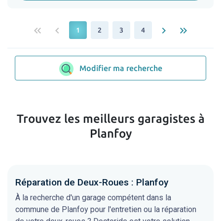
keyboard_double_arrow_left
keyboard_arrow_left
keyboard_arrow_right
keyboard_double_arrow_right
1
2
3
4
Modifier ma recherche
Trouvez les meilleurs garagistes à
Planfoy
Réparation de Deux-Roues : Planfoy
À la recherche d'un garage compétent dans la
commune de Planfoy pour l'entretien ou la réparation