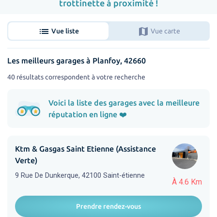
trottinette à proximité !
list
map
Vue liste
Vue carte
Les meilleurs garages à Planfoy, 42660
40 résultats correspondent à votre recherche
Voici la liste des garages avec la meilleure
réputation en ligne ❤️
Ktm & Gasgas Saint Etienne (Assistance
Verte)
9 Rue De Dunkerque, 42100 Saint-étienne
À 4.6 Km
Prendre rendez-vous