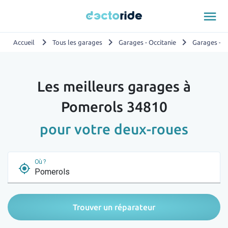
menu
chevron_right
chevron_right
chevron_right
Accueil
Tous les garages
Garages - Occitanie
Garages - H
Les meilleurs garages à
Pomerols 34810
pour votre deux-roues
Où ?
my_location
Trouver un réparateur