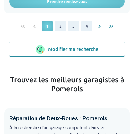
Prendre rendez-vous
keyboard_double_arrow_left
keyboard_arrow_left
keyboard_arrow_right
keyboard_double_arrow_right
1
2
3
4
Modifier ma recherche
Trouvez les meilleurs garagistes à
Pomerols
Réparation de Deux-Roues : Pomerols
À la recherche d'un garage compétent dans la