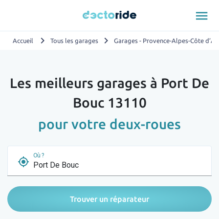
menu
chevron_right
chevron_right
Accueil
Tous les garages
Garages - Provence-Alpes-Côte d’Az
Les meilleurs garages à Port De
Bouc 13110
pour votre deux-roues
Où ?
my_location
Trouver un réparateur