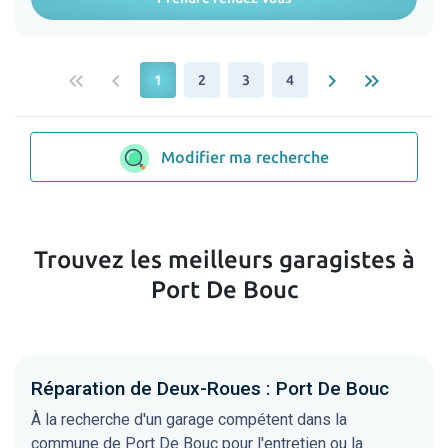
keyboard_double_arrow_left
keyboard_arrow_left
keyboard_arrow_right
keyboard_double_arrow_right
1
2
3
4
Modifier ma recherche
Trouvez les meilleurs garagistes à
Port De Bouc
Réparation de Deux-Roues : Port De Bouc
À la recherche d'un garage compétent dans la
commune de Port De Bouc pour l'entretien ou la