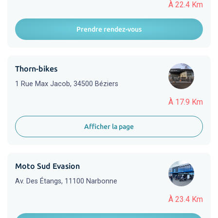
À 22.4 Km
Prendre rendez-vous
Thorn-bikes
1 Rue Max Jacob, 34500 Béziers
À 17.9 Km
Afficher la page
Moto Sud Evasion
Av. Des Étangs, 11100 Narbonne
À 23.4 Km