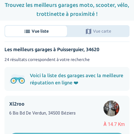
Trouvez les meilleurs garages moto, scooter, vélo,
trottinette à proximité !
list
map
Vue liste
Vue carte
Les meilleurs garages à Puisserguier, 34620
24 résultats correspondent à votre recherche
Voici la liste des garages avec la meilleure
réputation en ligne ❤️
Xl2roo
6 Bis Bd De Verdun, 34500 Béziers
À 14.7 Km