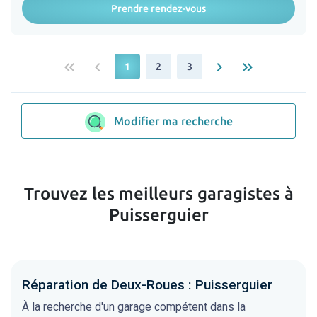
Prendre rendez-vous
keyboard_double_arrow_left
keyboard_arrow_left
keyboard_arrow_right
keyboard_double_arrow_right
1
2
3
Modifier ma recherche
Trouvez les meilleurs garagistes à
Puisserguier
Réparation de Deux-Roues : Puisserguier
À la recherche d'un garage compétent dans la