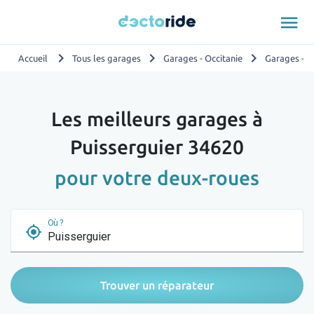
menu
chevron_right
chevron_right
chevron_right
Accueil
Tous les garages
Garages - Occitanie
Garages - H
Les meilleurs garages à
Puisserguier 34620
pour votre deux-roues
Où ?
my_location
Trouver un réparateur