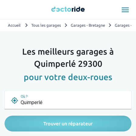
menu
chevron_right
chevron_right
chevron_right
Accueil
Tous les garages
Garages - Bretagne
Garages - Fi
Les meilleurs garages à
Quimperlé 29300
pour votre deux-roues
Où ?
my_location
Trouver un réparateur