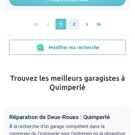
keyboard_double_arrow_left
keyboard_arrow_left
keyboard_arrow_right
keyboard_double_arrow_right
1
2
Modifier ma recherche
Trouvez les meilleurs garagistes à
Quimperlé
Réparation de Deux-Roues : Quimperlé
À la recherche d'un garage compétent dans la
commune de Quimperlé pour l'entretien ou la réparation