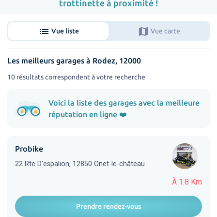
trottinette à proximité !
list
map
Vue liste
Vue carte
Les meilleurs garages à Rodez, 12000
10 résultats correspondent à votre recherche
Voici la liste des garages avec la meilleure
réputation en ligne ❤️
Probike
22 Rte D'espalion, 12850 Onet-le-château
À 1.8 Km
Prendre rendez-vous