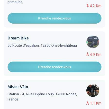
primaube
À 4.2 Km
Prendre rendez-vous
Dream Bike
50 Route D'espalion, 12850 Onet-le-château
À 4.9 Km
Prendre rendez-vous
Mister Vélo
Station - A, Rue Eugène Loup, 12000 Rodez,
France
À 1.1 Km