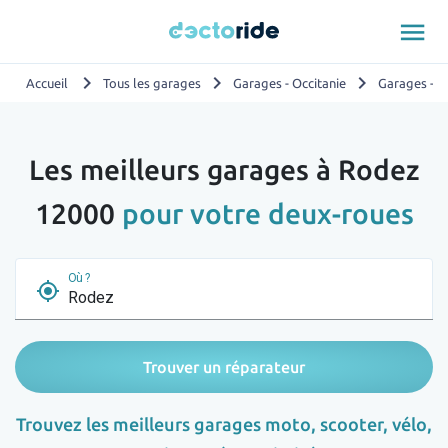
menu
chevron_right
chevron_right
chevron_right
Accueil
Tous les garages
Garages - Occitanie
Garages - A
Les meilleurs garages à Rodez
12000
pour votre deux-roues
Où ?
my_location
Trouver un réparateur
Trouvez les meilleurs garages moto, scooter, vélo,