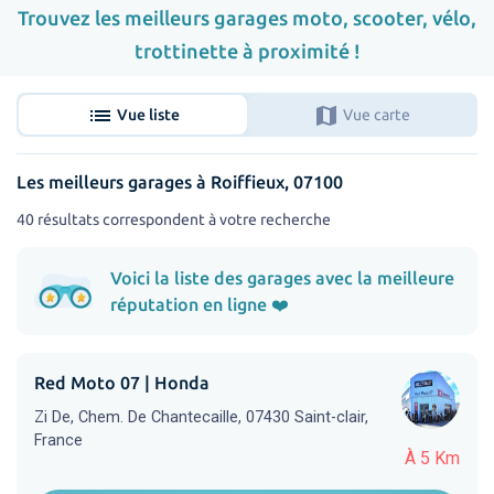
Trouvez les meilleurs garages moto, scooter, vélo,
trottinette à proximité !
list
map
Vue liste
Vue carte
Les meilleurs garages à Roiffieux, 07100
40 résultats correspondent à votre recherche
Voici la liste des garages avec la meilleure
réputation en ligne ❤️
Red Moto 07 | Honda
Zi De, Chem. De Chantecaille, 07430 Saint-clair,
France
À 5 Km