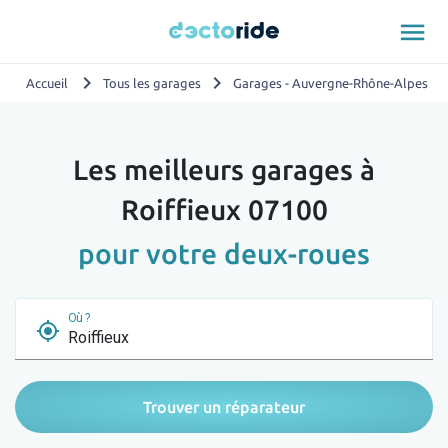
menu
chevron_right
chevron_right
chevron_
Accueil
Tous les garages
Garages - Auvergne-Rhône-Alpes
Les meilleurs garages à
Roiffieux 07100
pour votre deux-roues
Où ?
my_location
Trouver un réparateur