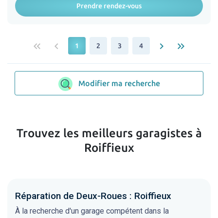
Prendre rendez-vous
keyboard_double_arrow_left
keyboard_arrow_left
keyboard_arrow_right
keyboard_double_arrow_right
1
2
3
4
Modifier ma recherche
Trouvez les meilleurs garagistes à
Roiffieux
Réparation de Deux-Roues : Roiffieux
À la recherche d'un garage compétent dans la