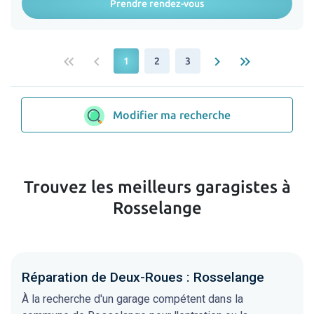
Prendre rendez-vous
keyboard_double_arrow_left
keyboard_arrow_left
keyboard_arrow_right
keyboard_double_arrow_right
1
2
3
Modifier ma recherche
Trouvez les meilleurs garagistes à
Rosselange
Réparation de Deux-Roues : Rosselange
À la recherche d'un garage compétent dans la