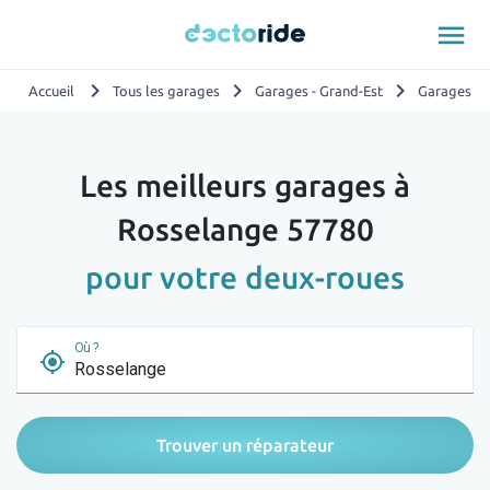
menu
chevron_right
chevron_right
chevron_right
Accueil
Tous les garages
Garages - Grand-Est
Garages - 
Les meilleurs garages à
Rosselange 57780
pour votre deux-roues
Où ?
my_location
Trouver un réparateur