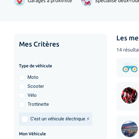
Garages à proximité
Spécialisé deux-rou
Les me
Mes Critères
14 résulta
Type de véhicule
Moto
Scooter
Vélo
Trottinette
C'est un véhicule électrique ⚡️
Mon Véhicule