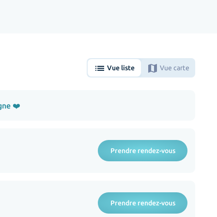
list
map
Vue liste
Vue carte
gne ❤️
Prendre rendez-vous
Prendre rendez-vous