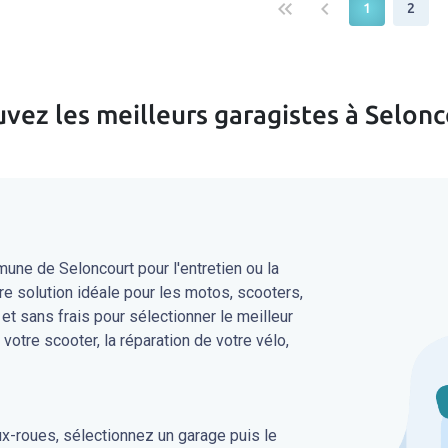
keyboard_double_arrow_left
keyboard_arrow_left
keybo
1
2
vez les meilleurs garagistes à Selon
une de Seloncourt pour l'entretien ou la
re solution idéale pour les motos, scooters,
 et sans frais pour sélectionner le meilleur
 votre scooter, la réparation de votre vélo,
ux-roues, sélectionnez un garage puis le