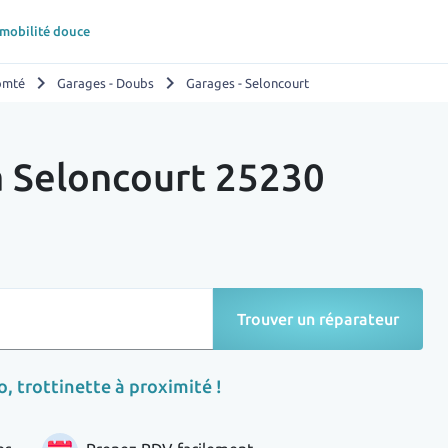
 mobilité douce
chevron_right
chevron_right
omté
Garages - Doubs
Garages - Seloncourt
à Seloncourt 25230
Trouver un réparateur
, trottinette à proximité !