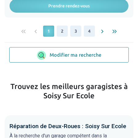
Prendre rendez-vous
keyboard_double_arrow_left
keyboard_arrow_left
keyboard_arrow_right
keyboard_double_arrow_right
1
2
3
4
Modifier ma recherche
Trouvez les meilleurs garagistes à
Soisy Sur Ecole
Réparation de Deux-Roues : Soisy Sur Ecole
À la recherche d'un garage compétent dans la