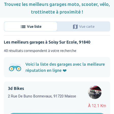
Trouvez les meilleurs garages moto, scooter, vélo,
trottinette à proximité !
list
map
Vue liste
Vue carte
Les meilleurs garages à Soisy Sur Ecole, 91840
40 résultats correspondent à votre recherche
Voici la liste des garages avec la meilleure
réputation en ligne ❤️
3d Bikes
2 Rue De Buno Bonnevaux, 91720 Maisse
À 12.1 Km