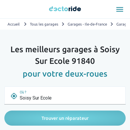
menu
chevron_right
chevron_right
chevron_right
Accueil
Tous les garages
Garages - Ile-de-France
Garages
Les meilleurs garages à Soisy
Sur Ecole 91840
pour votre deux-roues
Où ?
my_location
Trouver un réparateur