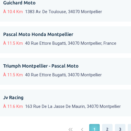
Guichard Moto
À 10.4 Km
1383 Av. De Toulouse, 34070 Montpellier
Pascal Moto Honda Montpellier
À 11.5 Km
40 Rue Ettore Bugatti, 34070 Montpellier, France
Triumph Montpellier - Pascal Moto
À 11.5 Km
40 Rue Ettore Bugatti, 34070 Montpellier
Jv Racing
À 11.6 Km
163 Rue De La Jasse De Maurin, 34070 Montpellier
keyboard_double_arrow_left
keyboard_arrow_left
1
2
3