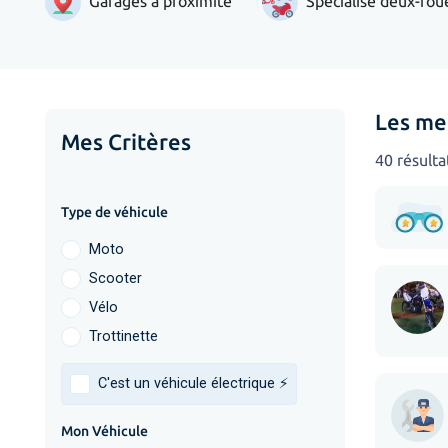
Garages à proximité
Spécialisé deux-rou
Les me
Mes Critères
40 résulta
Type de véhicule
Moto
Scooter
Vélo
Trottinette
C'est un véhicule électrique ⚡️
Mon Véhicule