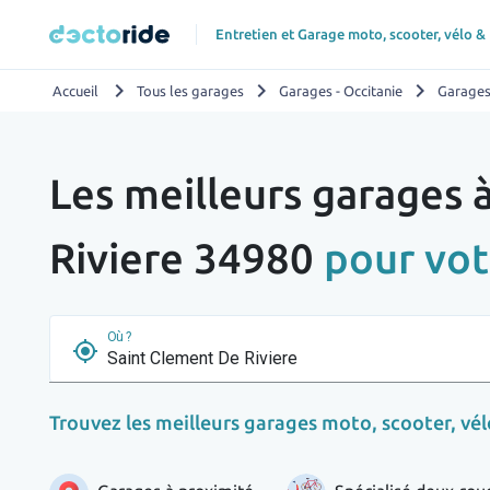
Entretien et Garage moto, scooter, vélo &
chevron_right
chevron_right
chevron_right
Accueil
Tous les garages
Garages - Occitanie
Garages
Les meilleurs garages 
Riviere 34980
pour vot
Où ?
my_location
Trouvez les meilleurs garages moto, scooter, vélo