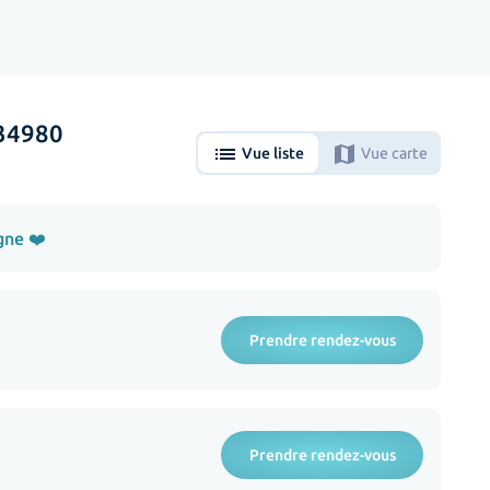
 34980
list
map
Vue liste
Vue carte
gne ❤️
Prendre rendez-vous
Prendre rendez-vous