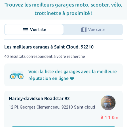
Trouvez les meilleurs garages moto, scooter, vélo,
trottinette à proximité !
list
map
Vue liste
Vue carte
Les meilleurs garages à Saint Cloud, 92210
40 résultats correspondent à votre recherche
Voici la liste des garages avec la meilleure
réputation en ligne ❤️
Harley-davidson Roadstar 92
12 Pl. Georges Clemenceau, 92210 Saint-cloud
À 1.1 Km