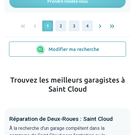
Prendre rendez-vous
keyboard_double_arrow_left
keyboard_arrow_left
keyboard_arrow_right
keyboard_double_arrow_right
1
2
3
4
Modifier ma recherche
Trouvez les meilleurs garagistes à
Saint Cloud
Réparation de Deux-Roues : Saint Cloud
À la recherche d'un garage compétent dans la