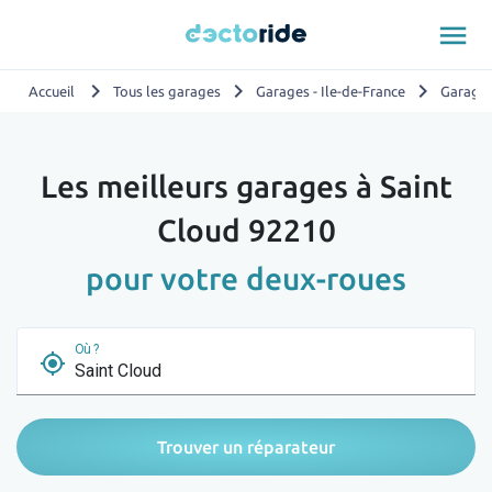
menu
chevron_right
chevron_right
chevron_right
Accueil
Tous les garages
Garages - Ile-de-France
Garages
Les meilleurs garages à Saint
Cloud 92210
pour votre deux-roues
Où ?
my_location
Trouver un réparateur