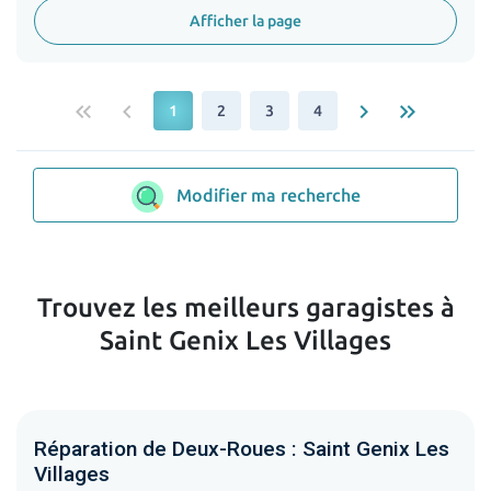
Afficher la page
keyboard_double_arrow_left
keyboard_arrow_left
keyboard_arrow_right
keyboard_double_arrow_right
1
2
3
4
Modifier ma recherche
Trouvez les meilleurs garagistes à
Saint Genix Les Villages
Réparation de Deux-Roues : Saint Genix Les
Villages