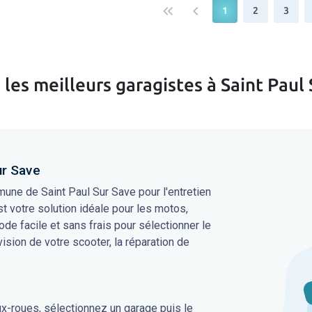
keyboard_double_arrow_left
keyboard_arrow_left
1
2
3
les meilleurs garagistes à Saint Paul
ur Save
une de Saint Paul Sur Save pour l'entretien
t votre solution idéale pour les motos,
ode facile et sans frais pour sélectionner le
évision de votre scooter, la réparation de
ux-roues, sélectionnez un garage puis le