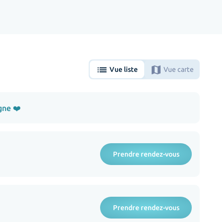
list
map
Vue liste
Vue carte
gne ❤️
Prendre rendez-vous
Prendre rendez-vous