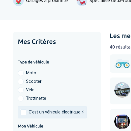
Garages à proximité
Spécialisé deux-rou
Les mei
Mes Critères
40 résulta
Type de véhicule
Moto
Scooter
Vélo
Trottinette
C'est un véhicule électrique ⚡️
Mon Véhicule