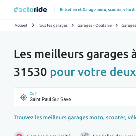
Entretien et Garage moto, scooter, vélo &
chevron_right
chevron_right
chevron_right
Accueil
Tous les garages
Garages - Occitanie
Garages
Les meilleurs garages à
31530
pour votre deux
Où ?
my_location
Trouvez les meilleurs garages moto, scooter, vélo