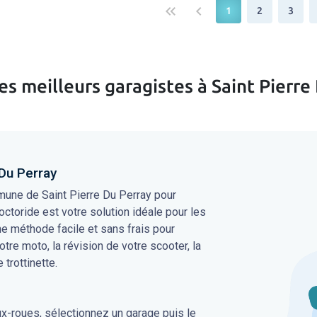
keyboard_double_arrow_left
keyboard_arrow_left
1
2
3
es meilleurs garagistes à Saint Pierre
 Du Perray
mune de Saint Pierre Du Perray pour
octoride est votre solution idéale pour les
une méthode facile et sans frais pour
votre moto, la révision de votre scooter, la
 trottinette.
ux-roues, sélectionnez un garage puis le