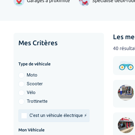
Garages à proximité
Spécialisé deux-rou
Les mei
Mes Critères
40 résulta
Type de véhicule
Moto
Scooter
Vélo
Trottinette
C'est un véhicule électrique ⚡️
Mon Véhicule