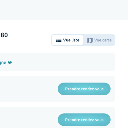
280
list
map
Vue liste
Vue carte
gne ❤️
Prendre rendez-vous
Prendre rendez-vous