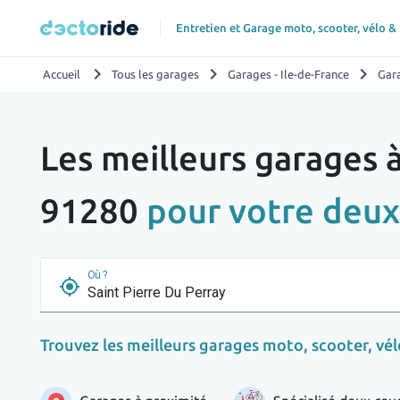
Entretien et Garage moto, scooter, vélo &
chevron_right
chevron_right
chevron_right
Accueil
Tous les garages
Garages - Ile-de-France
Gar
Les meilleurs garages à
91280
pour votre deux
Où ?
my_location
Trouvez les meilleurs garages moto, scooter, vélo