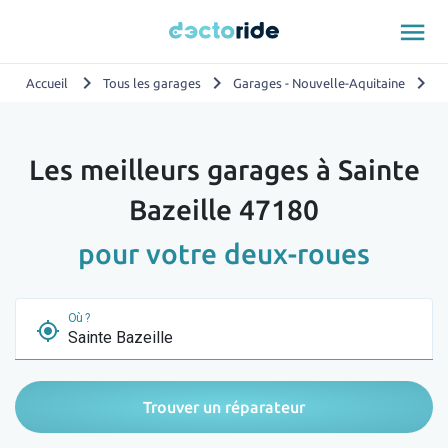
menu
chevron_right
chevron_right
chevron_right
Accueil
Tous les garages
Garages - Nouvelle-Aquitaine
G
Les meilleurs garages à Sainte
Bazeille 47180
pour votre deux-roues
Où ?
my_location
Trouver un réparateur