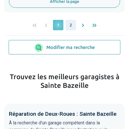
Afficher la page
keyboard_double_arrow_left
keyboard_arrow_left
keyboard_arrow_right
keyboard_double_arrow_right
1
2
Modifier ma recherche
Trouvez les meilleurs garagistes à
Sainte Bazeille
Réparation de Deux-Roues : Sainte Bazeille
À la recherche d'un garage compétent dans la