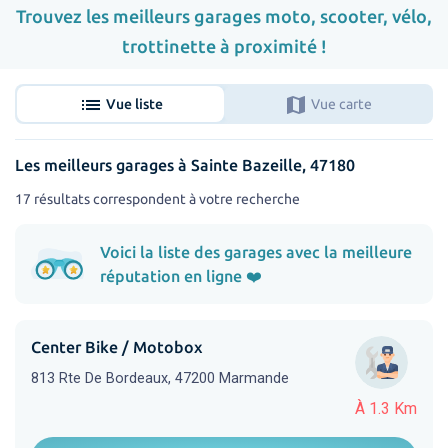
Trouvez les meilleurs garages moto, scooter, vélo,
trottinette à proximité !
list
map
Vue liste
Vue carte
Les meilleurs garages à Sainte Bazeille, 47180
17 résultats correspondent à votre recherche
Voici la liste des garages avec la meilleure
réputation en ligne ❤️
Center Bike / Motobox
813 Rte De Bordeaux, 47200 Marmande
À 1.3 Km