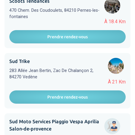
Scoots Tendances
470 Chem. Des Coudoulets, 84210 Pernes-les-
fontaines
À 18.4 Km
Prendre rendez-vous
Sud Trike
283 Allée Jean Bertin, Zac De Chalançon 2,
84270 Vedène
À 21 Km
Prendre rendez-vous
Sud Moto Services Piaggio Vespa Aprilia
Salon-de-provence