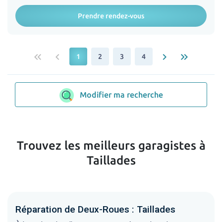
Prendre rendez-vous
keyboard_double_arrow_left
keyboard_arrow_left
keyboard_arrow_right
keyboard_double_arrow_right
1
2
3
4
Modifier ma recherche
Trouvez les meilleurs garagistes à
Taillades
Réparation de Deux-Roues : Taillades