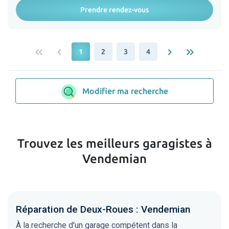
Prendre rendez-vous
keyboard_double_arrow_left
keyboard_arrow_left
keyboard_arrow_right
keyboard_double_arrow_right
1
2
3
4
Modifier ma recherche
Trouvez les meilleurs garagistes à
Vendemian
Réparation de Deux-Roues : Vendemian
À la recherche d'un garage compétent dans la