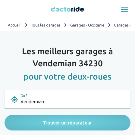
menu
chevron_right
chevron_right
chevron_right
Accueil
Tous les garages
Garages - Occitanie
Garages - H
Les meilleurs garages à
Vendemian 34230
pour votre deux-roues
Où ?
my_location
Trouver un réparateur