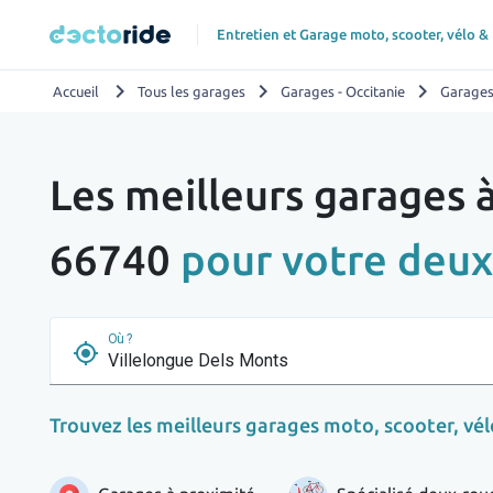
Entretien et Garage moto, scooter, vélo &
chevron_right
chevron_right
chevron_right
Accueil
Tous les garages
Garages - Occitanie
Garages
Les meilleurs garages 
66740
pour votre deux
Où ?
my_location
Trouvez les meilleurs garages moto, scooter, vélo