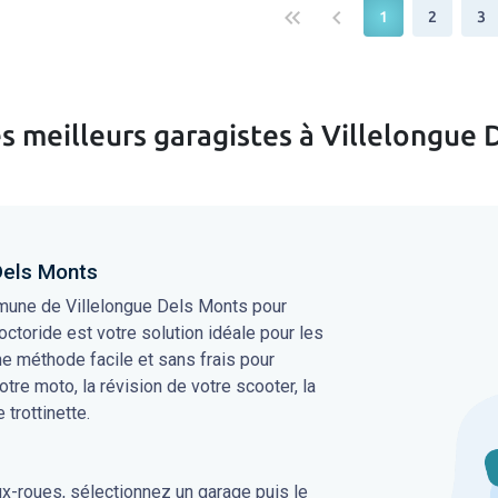
keyboard_double_arrow_left
keyboard_arrow_left
1
2
3
s meilleurs garagistes à Villelongue
Dels Monts
mune de Villelongue Dels Monts pour
octoride est votre solution idéale pour les
une méthode facile et sans frais pour
votre moto, la révision de votre scooter, la
 trottinette.
ux-roues, sélectionnez un garage puis le