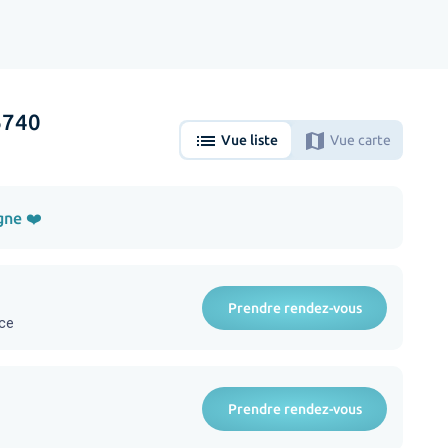
6740
list
map
Vue liste
Vue carte
gne ❤️
Prendre rendez-vous
nce
Prendre rendez-vous