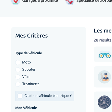
Garages à proximité
Spécialisé deux-rou
Les me
Mes Critères
28 résulta
Type de véhicule
Moto
Scooter
Vélo
Trottinette
C'est un véhicule électrique ⚡️
Mon Véhicule