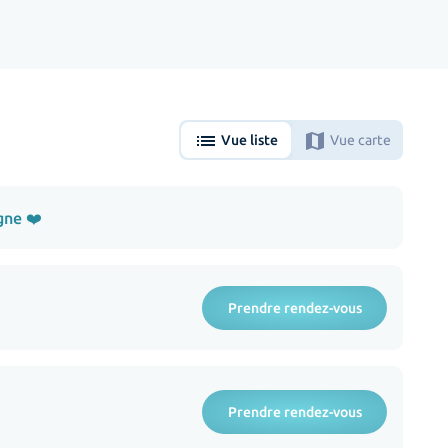
list
map
Vue liste
Vue carte
gne ❤️
Prendre rendez-vous
Prendre rendez-vous