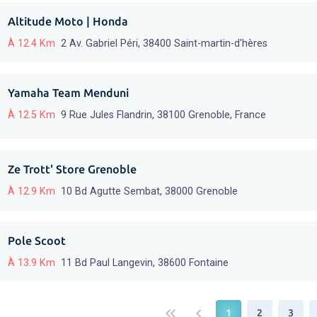
Altitude Moto | Honda
À 12.4 Km
2 Av. Gabriel Péri, 38400 Saint-martin-d'hères
Yamaha Team Menduni
À 12.5 Km
9 Rue Jules Flandrin, 38100 Grenoble, France
Ze Trott' Store Grenoble
À 12.9 Km
10 Bd Agutte Sembat, 38000 Grenoble
Pole Scoot
À 13.9 Km
11 Bd Paul Langevin, 38600 Fontaine
keyboard_double_arrow_left
keyboard_arrow_left
1
2
3