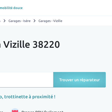
 mobilité douce
chevron_right
chevron_right
s
Garages - Isère
Garages - Vizille
 Vizille 38220
Trouver un réparateur
, trottinette à proximité !