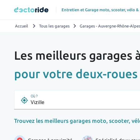
Entretien et Garage moto, scooter, vélo &
chevron_right
chevron_right
Accueil
Tous les garages
Garages - Auvergne-Rhône-Alpe
Les meilleurs garages à
pour votre deux-roues
Où ?
my_location
Trouvez les meilleurs garages moto, scooter, vélo