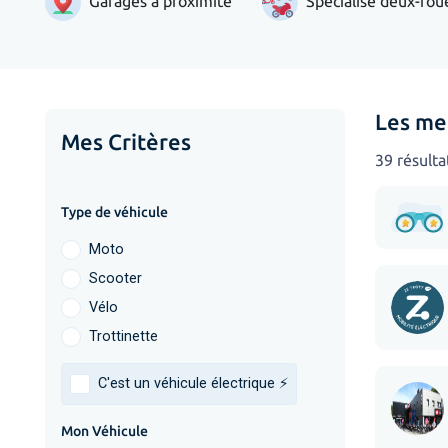
Garages à proximité
Spécialisé deux-rou
Les mei
Mes Critères
39 résulta
Type de véhicule
Moto
Scooter
Vélo
Trottinette
C'est un véhicule électrique ⚡️
Mon Véhicule