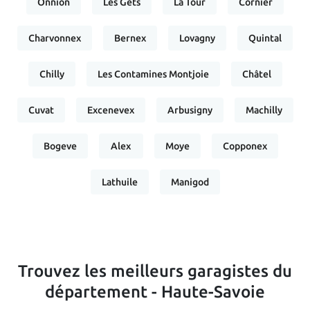
Onnion
Les Gets
La Tour
Cornier
Charvonnex
Bernex
Lovagny
Quintal
Chilly
Les Contamines Montjoie
Châtel
Cuvat
Excenevex
Arbusigny
Machilly
Bogeve
Alex
Moye
Copponex
Lathuile
Manigod
Trouvez les meilleurs garagistes du
département - Haute-Savoie