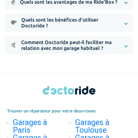
✌️
Quels sont les avantages de ma Ride’Box ?
Quels sont les bénéfices d'utiliser
💸
Doctoride ?
Comment Doctoride peut-il faciliter ma
🤙
relation avec mon garage habituel ?
Trouver un réparateur pour votre deux-roues
Garages à
Garages à
Paris
Toulouse
Garages à
Garages à