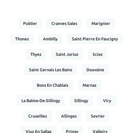
Publier
Cranves Sales
Marignier
Thones
Ambilly
Saint Pierre En Faucigny
Thyez
Saint Jorioz
Sciez
Saint Gervais Les Bains
Douvaine
Bons En Chablais
Marnaz
La Balme-De-Sillingy
Sillingy
Viry
Cruseilles
Allinges
Sevrier
Viuz En Sallaz
Pringy
Valleiry