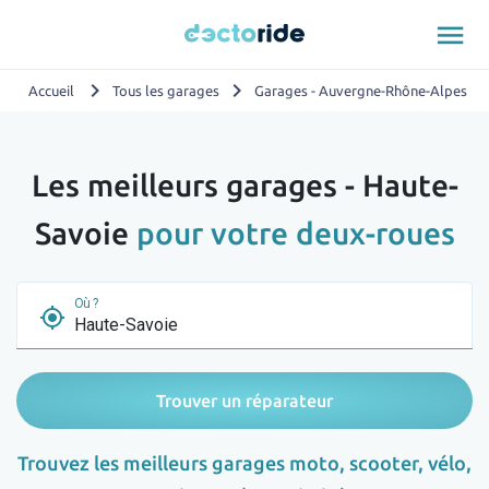
menu
chevron_right
chevron_right
chevron_
Accueil
Tous les garages
Garages - Auvergne-Rhône-Alpes
Les meilleurs garages - Haute-
Savoie
pour votre deux-roues
Où ?
my_location
Trouver un réparateur
Trouvez les meilleurs garages moto, scooter, vélo,