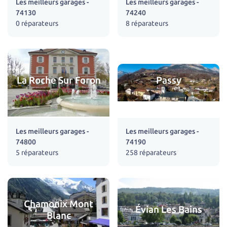
Les meilleurs garages -
Les meilleurs garages -
74130
74240
0 réparateurs
8 réparateurs
La Roche Sur Foron
Passy
Les meilleurs garages -
Les meilleurs garages -
74800
74190
5 réparateurs
258 réparateurs
Chamonix Mont
Évian Les Bains
Blanc