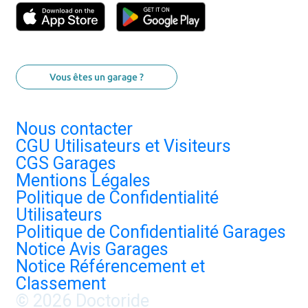
Vous êtes un garage ?
Nous contacter
CGU Utilisateurs et Visiteurs
CGS Garages
Mentions Légales
Politique de Confidentialité
Utilisateurs
Politique de Confidentialité Garages
Notice Avis Garages
Notice Référencement et
Classement
© 2026 Doctoride