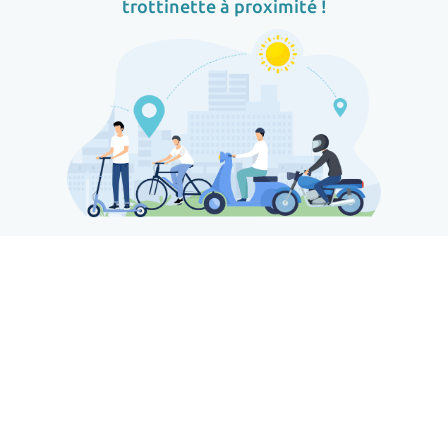
trottinette à proximité !