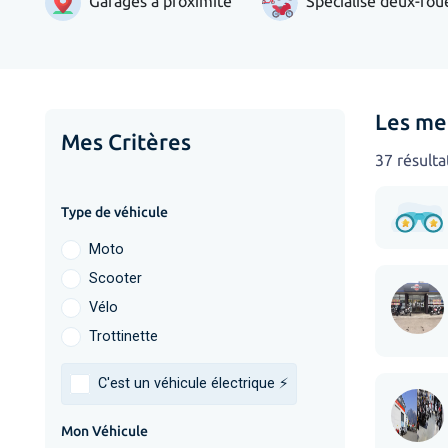
Garages à proximité
Spécialisé deux-rou
Les me
Mes Critères
37 résulta
Type de véhicule
Moto
Scooter
Vélo
Trottinette
C'est un véhicule électrique ⚡️
Mon Véhicule