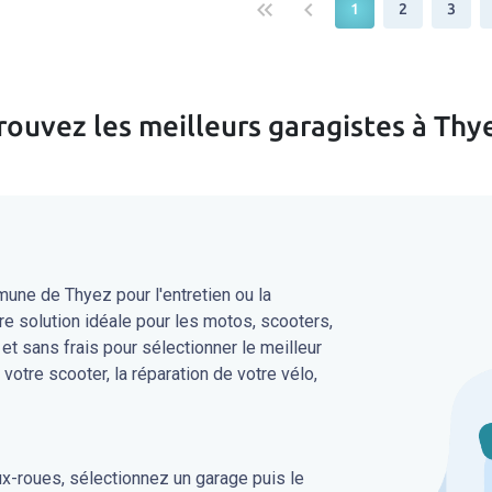
keyboard_double_arrow_left
keyboard_arrow_left
1
2
3
rouvez les meilleurs garagistes à Thy
une de Thyez pour l'entretien ou la
re solution idéale pour les motos, scooters,
 et sans frais pour sélectionner le meilleur
 votre scooter, la réparation de votre vélo,
ux-roues, sélectionnez un garage puis le