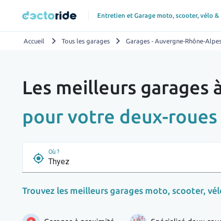
Entretien et Garage moto, scooter, vélo &
chevron_right
chevron_right
Accueil
Tous les garages
Garages - Auvergne-Rhône-Alpe
Les meilleurs garages 
pour votre deux-roues
Où ?
my_location
Trouvez les meilleurs garages moto, scooter, vélo