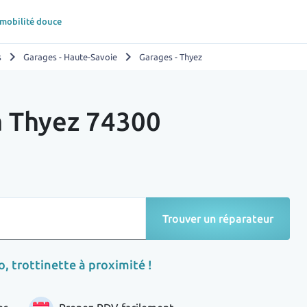
 mobilité douce
chevron_right
chevron_right
s
Garages - Haute-Savoie
Garages - Thyez
à Thyez 74300
Trouver un réparateur
, trottinette à proximité !