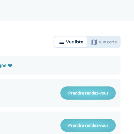
list
map
Vue liste
Vue carte
gne ❤️
Prendre rendez-vous
Prendre rendez-vous