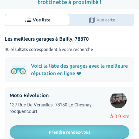
trottinette à proximité !
list
map
Vue liste
Vue carte
Les meilleurs garages à Bailly, 78870
40 résultats correspondent à votre recherche
Voici la liste des garages avec la meilleure
réputation en ligne ❤️
Moto Révolution
137 Rue De Versailles, 78150 Le Chesnay-
rocquencourt
À 3.9 Km
Prendre rendez-vous