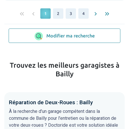
keyboard_double_arrow_left
keyboard_arrow_left
keyboard_arrow_right
keyboard_double_arrow_right
1
2
3
4
Modifier ma recherche
Trouvez les meilleurs garagistes à
Bailly
Réparation de Deux-Roues : Bailly
À la recherche d'un garage compétent dans la
commune de Bailly pour l'entretien ou la réparation de
votre deux-roues ? Doctoride est votre solution idéale