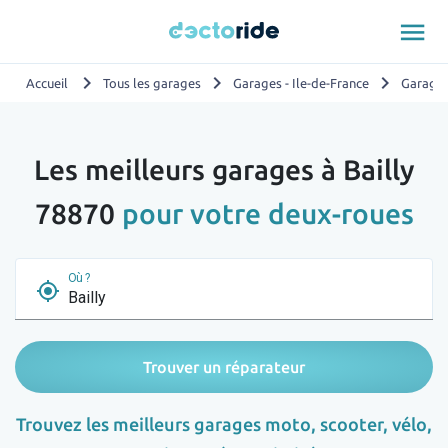
menu
chevron_right
chevron_right
chevron_right
Accueil
Tous les garages
Garages - Ile-de-France
Garages
Les meilleurs garages à Bailly
78870
pour votre deux-roues
Où ?
my_location
Trouver un réparateur
Trouvez les meilleurs garages moto, scooter, vélo,