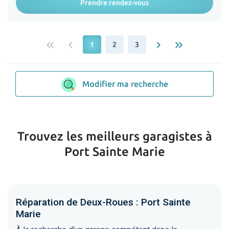
Prendre rendez-vous
keyboard_double_arrow_left
keyboard_arrow_left
keyboard_arrow_right
keyboard_double_arrow_right
1
2
3
Modifier ma recherche
Trouvez les meilleurs garagistes à
Port Sainte Marie
Réparation de Deux-Roues : Port Sainte
Marie