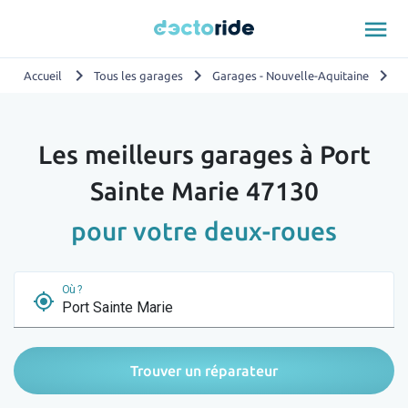
menu
chevron_right
chevron_right
chevron_right
Accueil
Tous les garages
Garages - Nouvelle-Aquitaine
G
Les meilleurs garages à Port
Sainte Marie 47130
pour votre deux-roues
Où ?
my_location
Trouver un réparateur